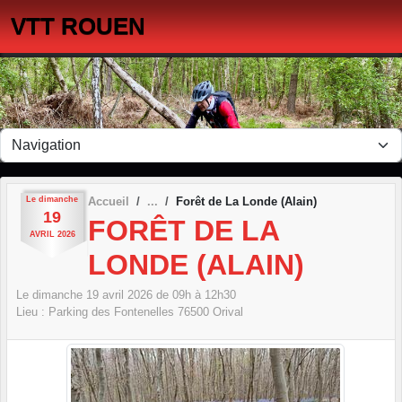
Panneau de gestion des cookies
VTT ROUEN
Le
dimanche
Accueil
Forêt de La Londe (Alain)
19
FORÊT DE LA
AVRIL
2026
LONDE (ALAIN)
Le
dimanche
19
avril
2026
de 09h à 12h30
Lieu :
Parking des Fontenelles
76500
Orival