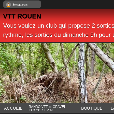
Panneau de gestion des cookies
Se connecter
VTT ROUEN
Vous voulez un club qui propose 2 sortie
rythme, les sorties du dimanche 9h pour c
RANDO VTT et GRAVEL
ACCUEIL
BOUTIQUE
L
L'OXYBIKE 2026