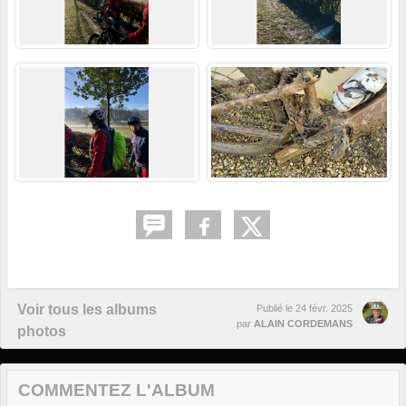
Voir tous les albums
Publié le
24 févr. 2025
par
ALAIN CORDEMANS
photos
COMMENTEZ L'ALBUM