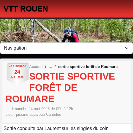
Panneau de gestion des cookies
VTT ROUEN
Le
dimanche
Accueil
sortie sportive forêt de Roumare
24
SORTIE SPORTIVE
MAI
2026
FORÊT DE
ROUMARE
Le
dimanche
24
mai
2026
de 09h à 12h
Lieu :
piscine aqualoup
Canteleu
Sortie conduite par Laurent sur les singles du coin