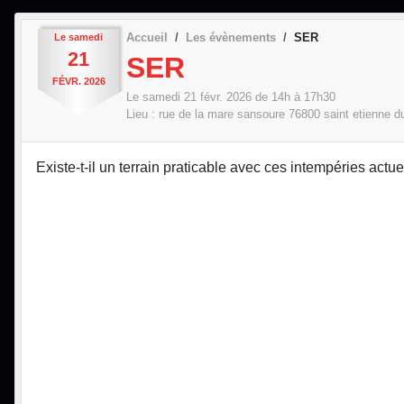
Accueil
Les évènements
SER
Le
samedi
21
SER
FÉVR.
2026
Le
samedi
21
févr.
2026
de 14h à 17h30
Lieu :
rue de la mare sansoure
76800
saint etienne d
Existe-t-il un terrain praticable avec ces intempéries actu