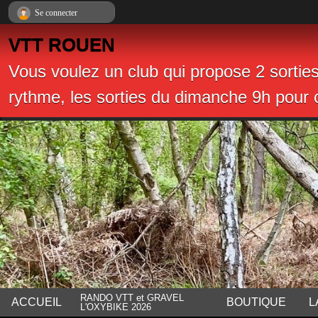
Panneau de gestion des cookies
Se connecter
VTT ROUEN
Vous voulez un club qui propose 2 sortie
rythme, les sorties du dimanche 9h pour c
RANDO VTT et GRAVEL
ACCUEIL
BOUTIQUE
L
L'OXYBIKE 2026