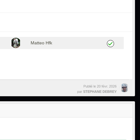
Matteo Hfk
Publié le
20 févr. 2026
par
STEPHANE DEBREY