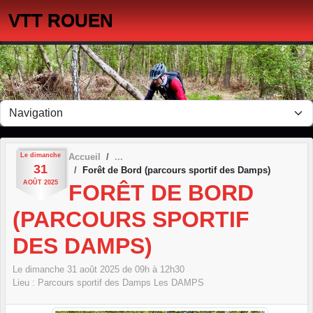
Panneau de gestion des cookies
VTT ROUEN
Le
dimanche
Accueil
31
Forêt de Bord (parcours sportif des Damps)
AOÛT
2025
FORÊT DE BORD
(PARCOURS SPORTIF
DES DAMPS)
Le
dimanche
31
août
2025
de 09h à 12h30
Lieu :
Parcours sportif des Damps
Les DAMPS