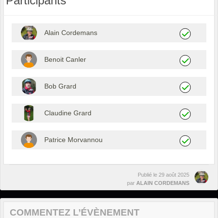
Participants
Alain Cordemans
Benoit Canler
Bob Grard
Claudine Grard
Patrice Morvannou
Publié le
29 août 2025
par
ALAIN CORDEMANS
COMMENTEZ L’ÉVÈNEMENT