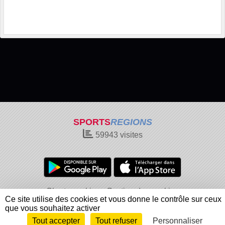
SPORTS
REGIONS
59943
visites
Charte cookies
Gestion des cookies
Ce site utilise des cookies et vous donne le contrôle sur ceux
Informations légales
Signaler un contenu inapproprié
que vous souhaitez activer
Tout accepter
Tout refuser
Personnaliser
Envie de participer ?
Connexion