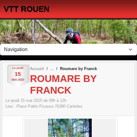
Panneau de gestion des cookies
VTT ROUEN
Le
jeudi
Accueil
Roumare by Franck
15
ROUMARE BY
MAI
2025
FRANCK
Le
jeudi
15
mai
2025
de 09h à 12h
Lieu :
Place Pablo Picasso
76380
Canteleu