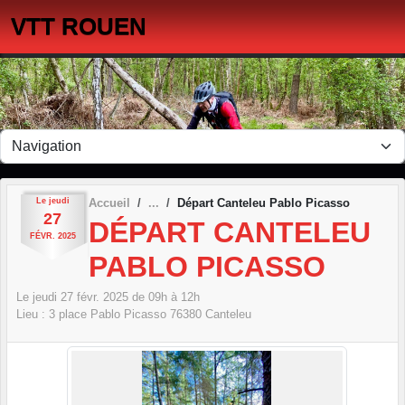
Panneau de gestion des cookies
VTT ROUEN
Le
jeudi
Accueil
Départ Canteleu Pablo Picasso
27
DÉPART CANTELEU
FÉVR.
2025
PABLO PICASSO
Le
jeudi
27
févr.
2025
de 09h à 12h
Lieu :
3 place Pablo Picasso
76380
Canteleu