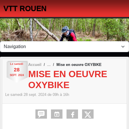
Panneau de gestion des cookies
VTT ROUEN
Le
samedi
Accueil
Mise en oeuvre OXYBIKE
28
MISE EN OEUVRE
SEPT.
2024
OXYBIKE
Le
samedi
28
sept.
2024
de 09h à 16h