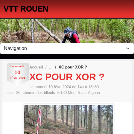
Panneau de gestion des cookies
VTT ROUEN
Le
samedi
Accueil
XC pour XOR ?
10
XC POUR XOR ?
FÉVR.
2024
Le
samedi
10
févr.
2024
de 14h à 18h30
Lieu :
26, chemin des tilleuls
76130
Mont-Saint-Aignan