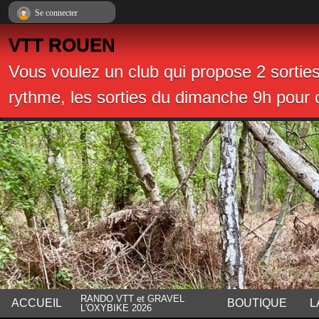
Panneau de gestion des cookies
Se connecter
VTT ROUEN
Vous voulez un club qui propose 2 sortie
rythme, les sorties du dimanche 9h pour c
RANDO VTT et GRAVEL
ACCUEIL
BOUTIQUE
L
L'OXYBIKE 2026