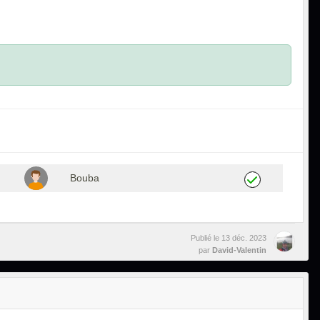
Bouba
Publié le
13 déc. 2023
par
David-Valentin