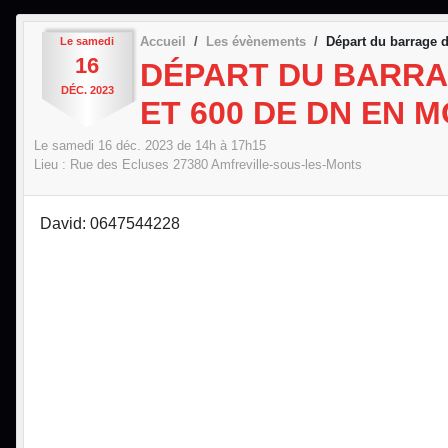
Accueil
Les évènements
Départ du barrage 
Le
samedi
16
DÉPART DU BARRAG
DÉC.
2023
ET 600 DE DN EN 
Le
samedi
16
déc.
2023
de 14h à 17h15
Lieu :
Rue des Ecluses
27380
Amfreville-sous-les-Monts
David: 0647544228