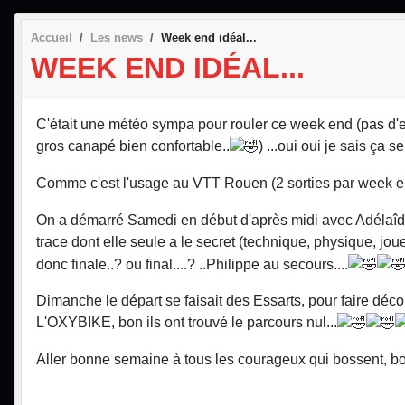
Accueil
Les news
Week end idéal...
WEEK END IDÉAL...
C'était une météo sympa pour rouler ce week end (pas d'e
gros canapé bien confortable..
) ...oui oui je sais ça s
Comme c'est l'usage au VTT Rouen (2 sorties par week 
On a démarré Samedi en début d'après midi avec Adélaîde
trace dont elle seule a le secret (technique, physique, jou
donc finale..? ou final....? ..Philippe au secours....
Dimanche le départ se faisait des Essarts, pour faire déco
L'OXYBIKE, bon ils ont trouvé le parcours nul...
Aller bonne semaine à tous les courageux qui bossent, bo