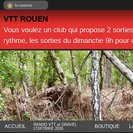
Panneau de gestion des cookies
Se connecter
VTT ROUEN
Vous voulez un club qui propose 2 sortie
rythme, les sorties du dimanche 9h pour c
RANDO VTT et GRAVEL
ACCUEIL
BOUTIQUE
L
L'OXYBIKE 2026