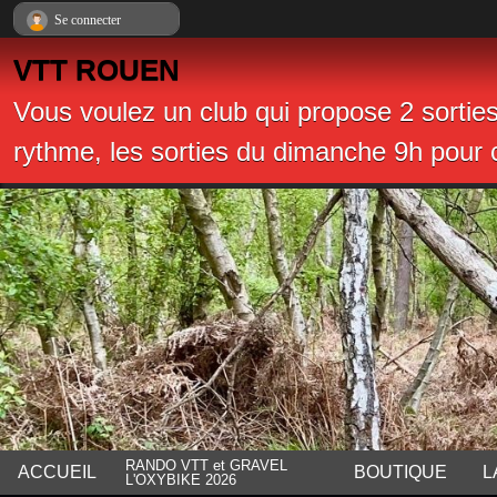
Panneau de gestion des cookies
Se connecter
VTT ROUEN
Vous voulez un club qui propose 2 sortie
rythme, les sorties du dimanche 9h pour c
RANDO VTT et GRAVEL
ACCUEIL
BOUTIQUE
L
L'OXYBIKE 2026