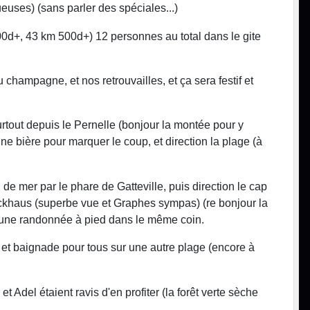
ueuses) (sans parler des spéciales...)
0d+, 43 km 500d+) 12 personnes au total dans le gite
 champagne, et nos retrouvailles, et ça sera festif et
tout depuis le Pernelle (bonjour la montée pour y
ne bière pour marquer le coup, et direction la plage (à
e mer par le phare de Gatteville, puis direction le cap
lockhaus (superbe vue et Graphes sympas) (re bonjour la
nt une randonnée à pied dans le même coin.
e et baignade pour tous sur une autre plage (encore à
Adel étaient ravis d'en profiter (la forêt verte sèche