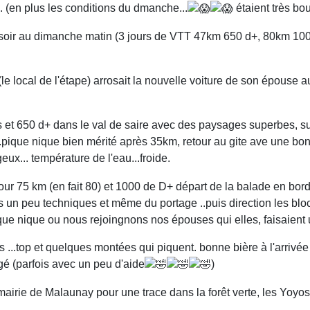
. (en plus les conditions du dmanche...
étaient très bo
 soir au dimanche matin (3 jours de VTT 47km 650 d+, 80km 100
e local de l'étape) arrosait la nouvelle voiture de son épouse au
 et 650 d+ dans le val de saire avec des paysages superbes, sur
..pique nique bien mérité après 35km, retour au gite ave une bon
ux... température de l'eau...froide.
 75 km (en fait 80) et 1000 de D+ départ de la balade en bord d
fois un peu techniques et même du portage ..puis direction les b
e pique nique ou nous rejoingnons nos épouses qui elles, faisaie
es ...top et quelques montées qui piquent. bonne bière à l'arrivé
gé (parfois avec un peu d'aide
)
e de Malaunay pour une trace dans la forêt verte, les Yoyos et 