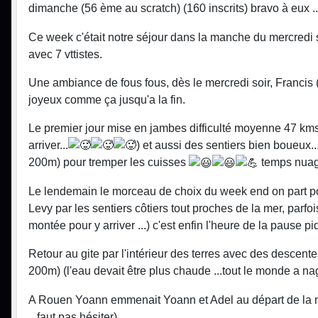
dimanche (56 ème au scratch) (160 inscrits) bravo à eux ..
Ce week c'était notre séjour dans la manche du mercredi
avec 7 vttistes.
Une ambiance de fous fous, dès le mercredi soir, Francis (l
joyeux comme ça jusqu'a la fin.
Le premier jour mise en jambes difficulté moyenne 47 kms
arriver...
) et aussi des sentiers bien boueux.
200m) pour tremper les cuisses
temps nuage
Le lendemain le morceau de choix du week end on part pour
Levy par les sentiers côtiers tout proches de la mer, par
montée pour y arriver ...) c'est enfin l'heure de la paus
Retour au gite par l'intérieur des terres avec des descent
200m) (l'eau devait être plus chaude ...tout le monde a na
A Rouen Yoann emmenait Yoann et Adel au départ de la mairi
...faut pas hésiter)