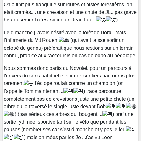
On a finit plus tranquille sur routes et pistes forestières, on
était cramés.... une crevaison et une chute de JL...pas grave
heureusement (c'est solide un Jean Luc...
).
Le dimanche j' avais hésité avec la forêt de Bord...mais
l'infirmerie du Vtt Rouen
(qui avait laissé sortir un
éclopé du genou) préférait que nous restions sur un terrain
connu, propice aux raccourcis en cas de bobo au pédalage.
Nous sommes donc partis du Novotel, pour un parcours à
l'envers du sens habituel et sur des sentiers parcourus plus
rarement
l'éclopé roulait comme un champion (on
l'appelle Tom maintenant ..
) trace parcourue
complètement pas de crevaisons juste une petite chute (un
arbre qui a traversé le single juste devant Bob
) (pas sérieux ces arbres qui bougent ...
) bref une
sortie rythmée, sportive tant sur le vélo que pendant les
pauses (nombreuses car s'est dimanche et y pas le feu
) mais animées par les Jo ...t'as vu Leon