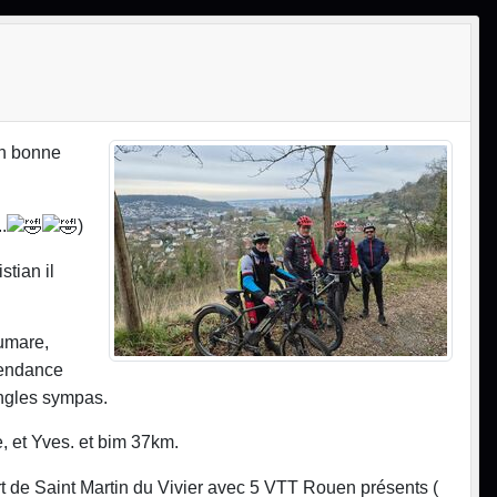
en bonne
.
)
stian il
oumare,
tendance
ingles sympas.
, et Yves. et bim 37km.
 de Saint Martin du Vivier avec 5 VTT Rouen présents (