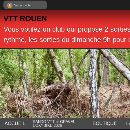
Panneau de gestion des cookies
Se connecter
VTT ROUEN
Vous voulez un club qui propose 2 sortie
rythme, les sorties du dimanche 9h pour c
RANDO VTT et GRAVEL
ACCUEIL
BOUTIQUE
L
L'OXYBIKE 2026