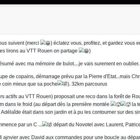
ous suivent (merci
) éclatez vous, profitez, et gardez vous 
i les lirons au VTT Rouen on partage
)
 résumé avec ma mémoire de bulot....je vais surement en oublier..
upe de copains, démarrage prévu par la Pierre d'Etat...mais Chri
ce coin mieux que sa poche
). 32km parcourus
ers actifs au VTT Rouen) proposait une reco dans la forêt de R
m dans le froid (au départ dès la première montée
la 
 Adélaîde était dans son jardin et à pu les contourner sur des s
mmence par un C ...
départ du Novotel avec Laurent, Patrice
 04 ajnvier avec David aux commandes pour une boucle au départ