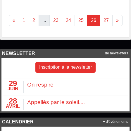
«
1
2
...
23
24
25
26
27
»
NEWSLETTER
+ de newsletters
Inscription à la newsletter
29
On respire
JUIN
28
Appellés par le soleil....
AVRIL
CALENDRIER
+ d'évènements