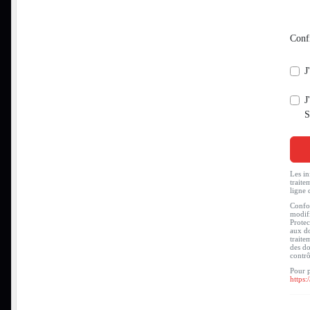
Conf
J
J
S
Les in
traite
ligne 
Confor
modifi
Protec
aux do
traite
des do
contr
Pour p
https: