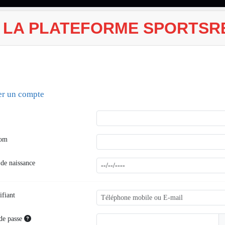
 LA PLATEFORME SPORTSR
er un compte
nom
 de naissance
ifiant
de passe