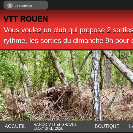
Panneau de gestion des cookies
Se connecter
VTT ROUEN
Vous voulez un club qui propose 2 sortie
rythme, les sorties du dimanche 9h pour c
RANDO VTT et GRAVEL
ACCUEIL
BOUTIQUE
L
L'OXYBIKE 2026