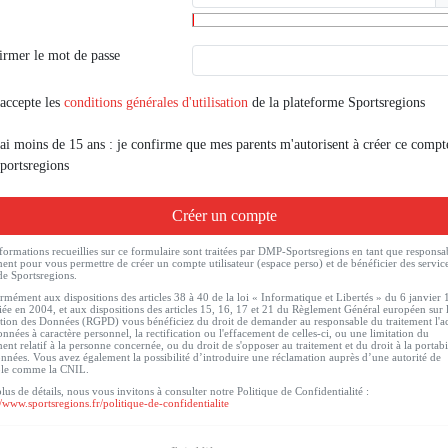
irmer le mot de passe
'accepte les
conditions générales d'utilisation
de la plateforme Sportsregions
'ai moins de 15 ans : je confirme que mes parents m'autorisent à créer ce compt
portsregions
Créer un compte
formations recueillies sur ce formulaire sont traitées par DMP-Sportsregions en tant que responsa
ment pour vous permettre de créer un compte utilisateur (espace perso) et de bénéficier des servic
de Sportsregions.
mément aux dispositions des articles 38 à 40 de la loi « Informatique et Libertés » du 6 janvier
ée en 2004, et aux dispositions des articles 15, 16, 17 et 21 du Règlement Général européen sur 
tion des Données (RGPD) vous bénéficiez du droit de demander au responsable du traitement l'a
nnées à caractère personnel, la rectification ou l'effacement de celles-ci, ou une limitation du
ment relatif à la personne concernée, ou du droit de s'opposer au traitement et du droit à la portabi
nnées. Vous avez également la possibilité d’introduire une réclamation auprès d’une autorité de
ôle comme la CNIL.
lus de détails, nous vous invitons à consulter notre Politique de Confidentialité :
//www.sportsregions.fr/politique-de-confidentialite